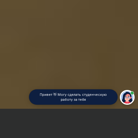
Привет 👋 Могу сделать студенческую
работу за тебя
Главная
ВУЗы Казани
КазГАУ
Реферат