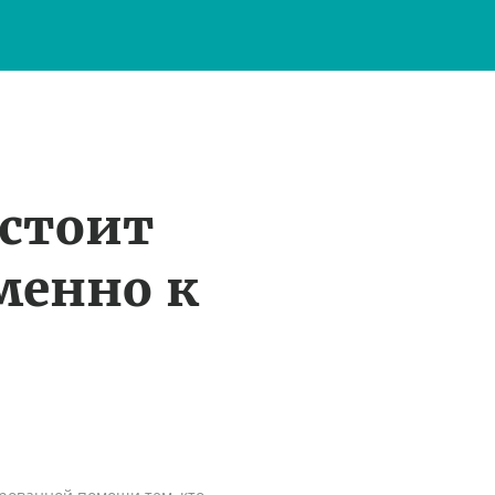
 стоит
менно к