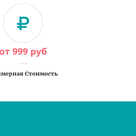
от
999
руб
мерная Стоимость