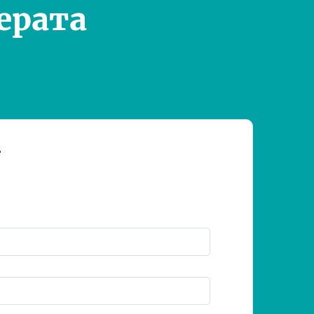
ерата
т