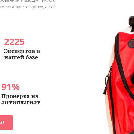
рованной помощи тем, кто
о оставляете заявку, а всё
2225
Экспертов в
нашей базе
91
%
Проверка на
антиплагиат
м!