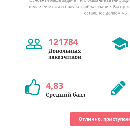
Основная наша задача - это оказание квалифици
желает учиться и получать образование. Вы прост
остальное делаем мы.
121784
Довольных
заказчиков
4
,
83
Средний балл
Отлично, приступае