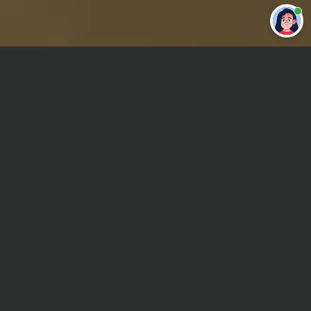
Привет 👋 Могу сделать студенческую
работу за тебя
Главная
ВУЗы Казани
КФ РМАТ
Реферат
Сроки и Стоимость