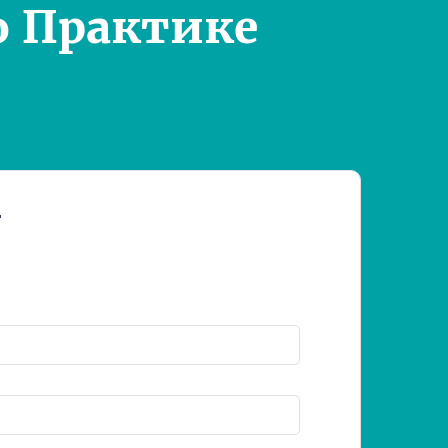
о Практике
т