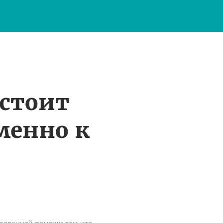
 стоит
менно к