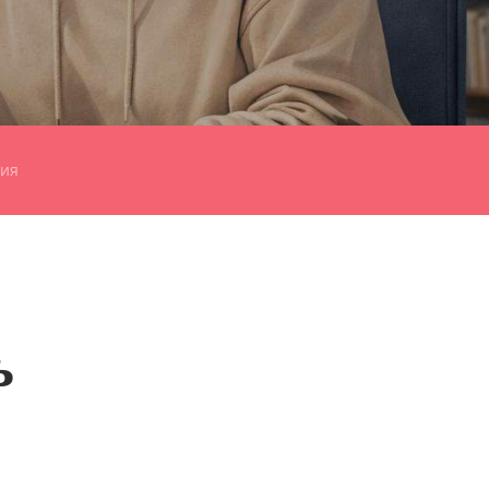
гия
ь