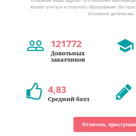
Основная наша задача - это оказание квалифици
желает учиться и получать образование. Вы прост
остальное делаем мы.
121772
Довольных
заказчиков
4
,
83
Средний балл
Отлично, приступае