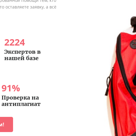
рованной помощи тем, кто
о оставляете заявку, а всё
2224
Экспертов в
нашей базе
91
%
Проверка на
антиплагиат
м!