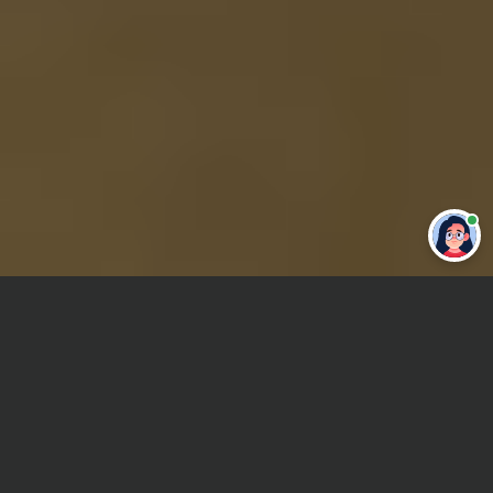
Привет 👋 Могу сделать студенческую
работу за тебя
Главная
ВУЗы Казани
КГАСУ
Курсовая работа
Сроки и Стоимость