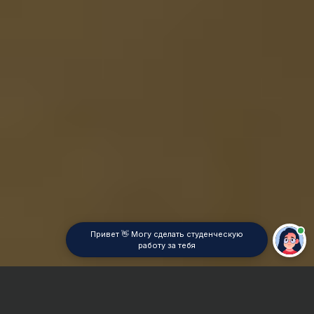
Привет 👋 Могу сделать студенческую
работу за тебя
Главная
ВУЗы Казани
КФ РГУП
Курсовая работа