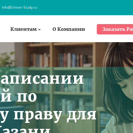
Info@Univer-Study.ru
Клиентам
О Компании
Заказать Ра
написании
й по
 праву для
Казани