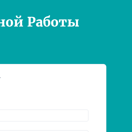
ной Работы
т