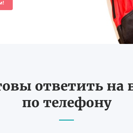
м!
товы ответить на
по телефону