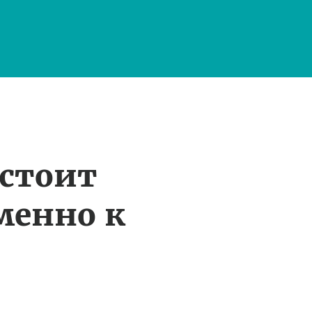
 стоит
менно к