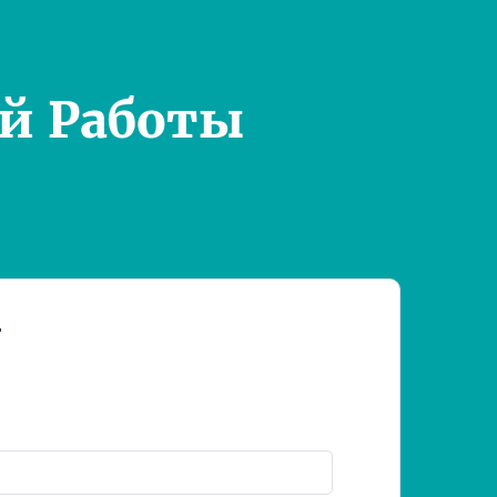
й Работы
т