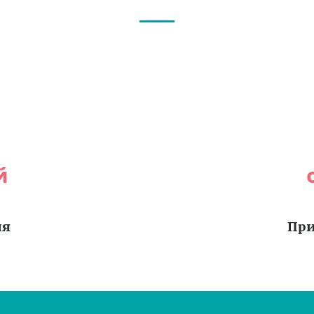
й
ия
При