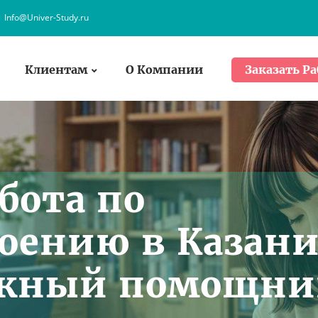
Info@Univer-Study.ru
Клиентам
О Компании
Заказать Ра
бота по
оению в Казан
ёжный помощни