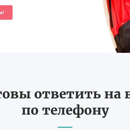
м!
товы ответить на
по телефону