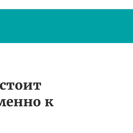
 стоит
менно к