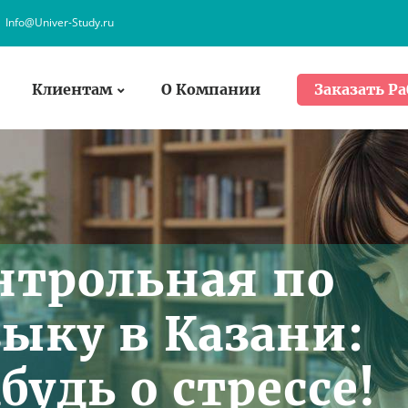
Info@Univer-Study.ru
Клиентам
О Компании
Заказать Ра
нтрольная по
зыку в Казани:
будь о стрессе!