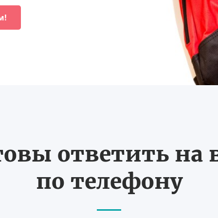
м!
товы ответить на
по телефону