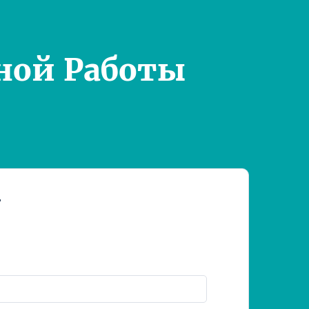
ной Работы
т