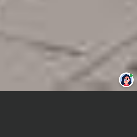
Привет 👋 Могу сделать студенческую
работу за тебя
Главная
Контрольная работа
Финансовое право