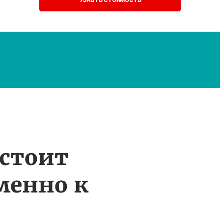
 стоит
менно к