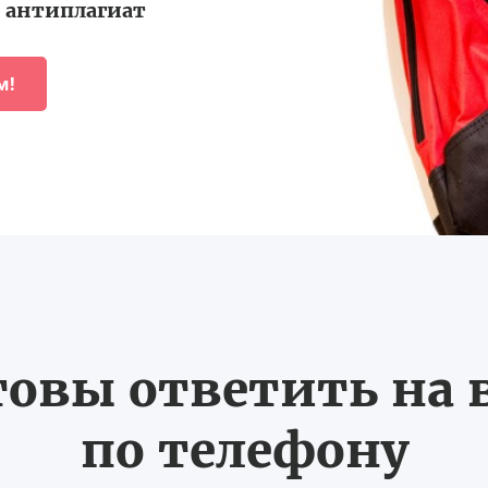
антиплагиат
м!
товы ответить на
по телефону