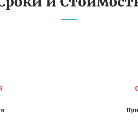
Сроки и Стоимост
я
ия
При