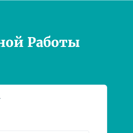
ной Работы
т